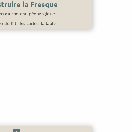
truire la Fresque
ion du contenu pédagogique
n du Kit : les cartes, la table