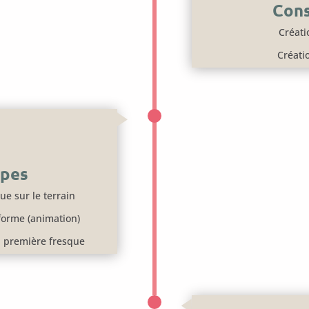
Cons
Créat
Créatio
ipes
e sur le terrain
 forme (animation)
 première fresque