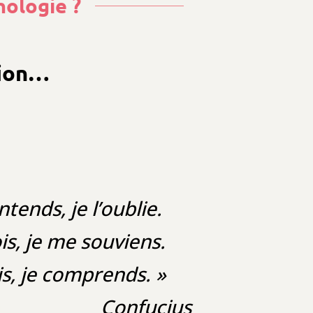
hologie ?
tion…
ntends, je l’oublie.
is, je me souviens.
is, je comprends. »
Confucius