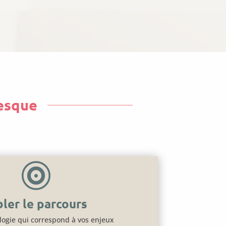
resque

bler le parcours
logie qui correspond à vos enjeux