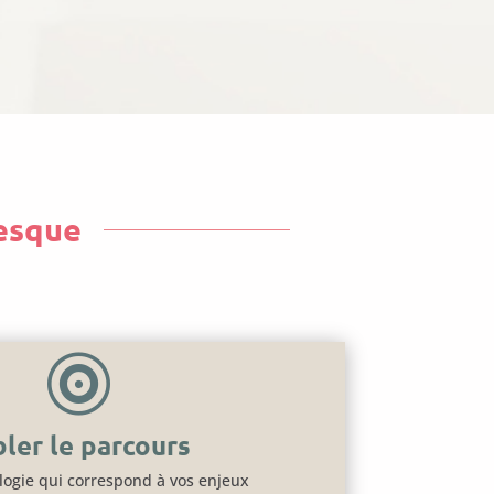
resque

bler le parcours
logie qui correspond à vos enjeux