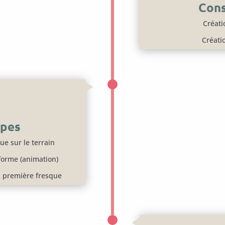
Cons
Créat
Créatio
ipes
e sur le terrain
 forme (animation)
 première fresque