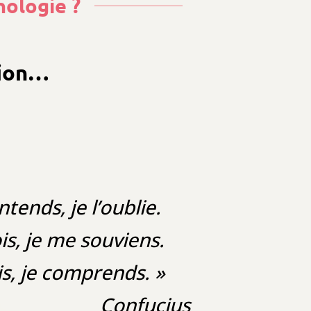
hologie ?
tion…
ntends, je l’oublie.
is, je me souviens.
is, je comprends. »
Confucius