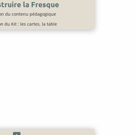
truire la Fresque
ion du contenu pédagogique
n du Kit : les cartes, la table